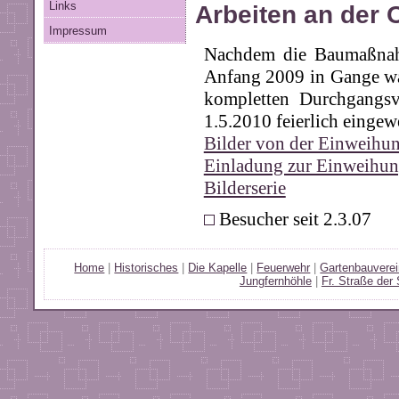
Links
Arbeiten an der 
Impressum
Nachdem die Baumaßnahme
Anfang 2009 in Gange war
kompletten Durchgangsve
1.5.2010 feierlich eingew
Bilder von der Einweihu
Einladung zur Einweihu
Bilderserie
Besucher seit 2.3.07
Home
|
Historisches
|
Die Kapelle
|
Feuerwehr
|
Gartenbauvere
Jungfernhöhle
|
Fr. Straße der