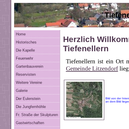
Tiefene
Home
Herzlich Willkom
Historisches
Tiefenellern
Die Kapelle
Feuerwehr
Tiefenellern ist ein Ort
Gartenbauverein
Gemeinde Litzendorf
lieg
Reservisten
Weitere Vereine
Galerie
Der Eulenstein
Bild von der Inte
an dem Bild lieg
Die Jungfernhöhle
Fr. Straße der Skulpturen
Gastwirtschaften